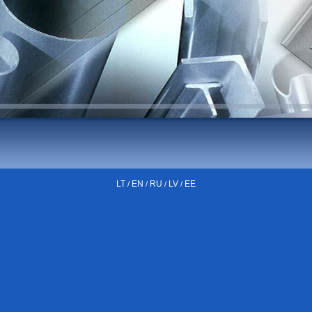
LT
EN
RU
LV
EE
/
/
/
/