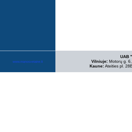
UAB "
Vilniuje:
Motorų g. 6,
www.manosvetaine.lt
Kaune:
Ateities pl. 28