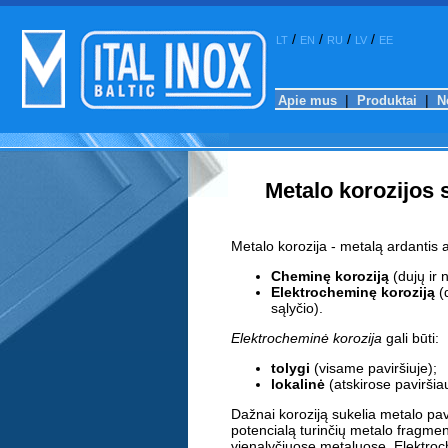
/
/
/
/
LT
EN
RU
LV
EE
|
|
Apie mus
Produktai
N
Metalo korozijos
Metalo korozija - metalą ardantis 
Cheminę koroziją
(dujų ir 
Elektrocheminę koroziją
(
sąlyčio).
Elektrocheminė korozija
gali būti:
tolygi
(visame paviršiuje);
lokalinė
(atskirose paviršia
Dažnai koroziją sukelia metalo pav
potencialą turinčių metalo fragme
vienalyčiuose metaluose. Elektroch