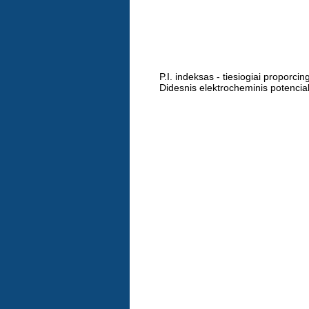
P.I. indeksas - tiesiogiai proporci
Didesnis elektrocheminis potencial