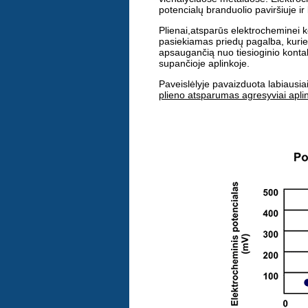
potencialų branduolio paviršiuje ir
Plienai,atsparūs elektrocheminei k
pasiekiamas priedų pagalba, kurie 
apsaugančią nuo tiesioginio konta
supančioje aplinkoje.
Paveislėlyje pavaizduota labiausiai
plieno atsparumas agresyviai aplin